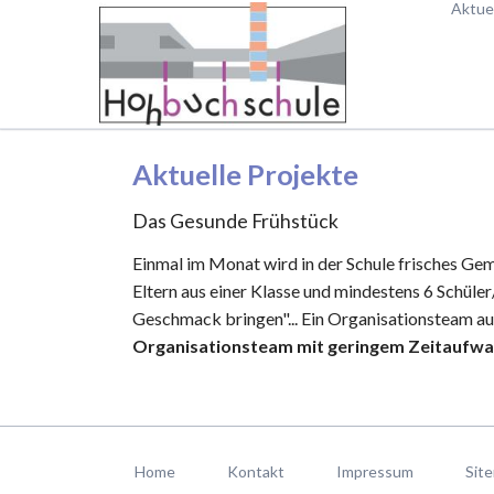
Aktuel
Aktuel
HEN
Ferien
Aktuel
Ferien
Aktuelle Projekte
Das Gesunde Frühstück
Einmal im Monat wird in der Schule frisches Gem
Eltern aus einer Klasse und mindestens 6 Schüler
Geschmack bringen"... Ein Organisationsteam aus
Organisationsteam mit geringem Zeitaufw
Navigation
überspringen
Home
Kontakt
Impressum
Sit