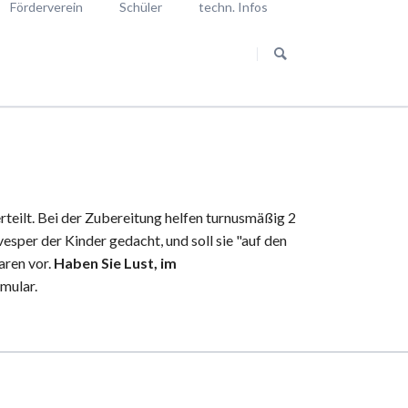
Förderverein
Schüler
techn. Infos
Navigation
Aktuelles vom Förderverein
Reporter unterwegs
überspringen
euung
Stellenanzeigen
en mit privatem KFZ
g
Vorstand
g
Satzung
von der Betreuung
Spenden
rvereins
teilt. Bei der Zubereitung helfen turnusmäßig 2
esper der Kinder gedacht, und soll sie "auf den
aren vor.
Haben Sie Lust, im
mular.