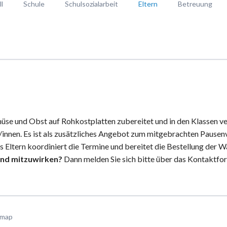
l
Schule
Schulsozialarbeit
Eltern
Betreuung
les von der Hohbuch-Schule
Schulprofil
Unsere Aufgaben und Angebote
Elternmitwirkung
Anmeldung
plan mit Terminen
Musterstundenplan
Kontakt
Ganztagesbetr
les vom Förderverein
Ganztagsschule
Kaskoversicherung für Fahrt
Naturnachmitta
betreuung
kleines Schul-ABC
Ferienbetreuun
Das Kind braucht...
Interessantes 
Lehrkräfte
AGBs des Förde
Schülerrat
üse und Obst auf Rohkostplatten zubereitet und in den Klassen ver
Bewegte Schule
/innen. Es ist als zusätzliches Angebot zum mitgebrachten Pausenv
Schulwegplan
 Eltern koordiniert die Termine und bereitet die Bestellung der W
and mitzuwirken?
Dann melden Sie sich bitte über das Kontaktfor
Live-Streams
emap