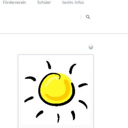
Förderverein
Schüler
techn. Infos
Navigation
Aktuelles vom Förderverein
Reporter unterwegs
überspringen
euung
Stellenanzeigen
en mit privatem KFZ
g
Vorstand
g
Satzung
von der Betreuung
Spenden
rvereins