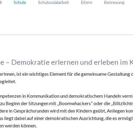
l
Schule
Schulsozialarbeit
Eltern
Betreuung
les von der Hohbuch-Schule
Schulprofil
Unsere Aufgaben und Angebote
Elternmitwirkung
Anmeldung
plan mit Terminen
Musterstundenplan
Kontakt
Projekte
Ganztagesbetr
les vom Förderverein
Ganztagsschule
Kaskoversicherung für Fahrt
Naturnachmitta
betreuung
kleines Schul-ABC
Ferienbetreuun
Das Kind braucht...
Interessantes 
Lehrkräfte
AGBs des Förde
 – Demokratie erlernen und erleben im K
rInnen, ist ein wichtiges Element für die gemeinsame Gestaltung d
Bewegte Schule
egleitet.
Schulwegplan
Live-Streams
ompetenzen in Kommunikation und demokratischem Handeln vermit
zu Beginn der Sitzungen mit „Boomwhackers“ oder die „Blitzlicht
ndere in Gesprächsrunden wird mit den Kindern geübt, Anliegen ko
 liegt dabei auf einer demokratischen Ausrichtung, die es ermögl
gen werden können.