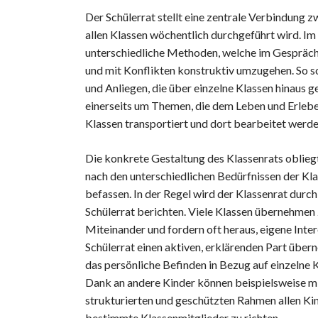
Der Schülerrat stellt eine zentrale Verbindung 
allen Klassen wöchentlich durchgeführt wird. Im 
unterschiedliche Methoden, welche im Gesprächs
und mit Konflikten konstruktiv umzugehen. So s
und Anliegen, die über einzelne Klassen hinaus g
einerseits um Themen, die dem Leben und Erleben
Klassen transportiert und dort bearbeitet werde
Die konkrete Gestaltung des Klassenrats obliegt
nach den unterschiedlichen Bedürfnissen der Kl
befassen. In der Regel wird der Klassenrat durc
Schülerrat berichten. Viele Klassen übernehmen z
Miteinander und fordern oft heraus, eigene Inte
Schülerrat einen aktiven, erklärenden Part übern
das persönliche Befinden in Bezug auf einzelne
Dank an andere Kinder können beispielsweise mit
strukturierten und geschützten Rahmen allen Kin
bestimmte Klassenmitglieder zu richten.