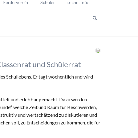
Förderverein
Schüler
techn. Infos
Navigation
Aktuelles vom Förderverein
Reporter unterwegs
überspringen
euung
Stellenanzeigen
en mit privatem KFZ
g
Vorstand
g
Satzung
von der Betreuung
Spenden
rvereins
lassenrat und Schülerrat
es Schullebens. Er tagt wöchentlich und wird
telt und erlebbar gemacht. Dazu werden
runde“, welche Zeit und Raum für Beschwerden,
nstruktiv und wertschätzend zu diskutieren und
ichen soll, zu Entscheidungen zu kommen, die für