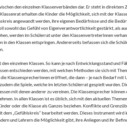
zwischen den einzelnen Klassenverbänden dar. Er steht in direkte
Klassenrat erhalten die Kinder die Möglichkeit, sich mit der Klass
kreis angewandt werden, ihre eigenen Bedürfnisse und die Bedürfn
oll sowohl das Gefühl von Eigenverantwortlichkeit gestärkt, als 
ehen, werden im Schülerrat unter den KlassenvertreterInnen verhand
 in den Klassen entspringen. Andererseits befassen sich die Schül
n.
 den einzelnen Klassen. So kann je nach Entwicklungsstand und Fä
assen entschieden werden, mit welchen Methoden sie sich mit The
h die KlassensprecherInnen eröffnet, die dann – je nach Bedarf mit
udem die Spiele, welche im letzten Schülerrat gespielt wurden. Die
ressen mit denen anderer zu vereinen. Die Klassensprecher können
ehmen. In allen Klassen ist es üblich, sich mit den aktuellen Theme
 Kinder oder die Klasse als Ganzes beziehen. Konflikte und Grenz
 dem „Gefühlskreis“ bearbeitet werden. Dieses Instrument wird in 
dern und Lehrern die Möglichkeit gibt, ihre Anliegen und ihr Befi